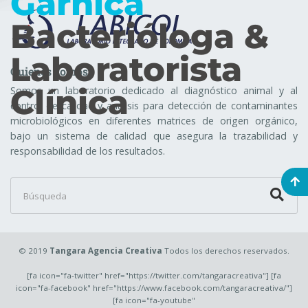
Garnica
Bacterióloga &
Laboratorista
Quienes somos
Clínica
Somos un laboratorio dedicado al diagnóstico animal y al
control de calidad y análisis para detección de contaminantes
microbiológicos en diferentes matrices de origen orgánico,
bajo un sistema de calidad que asegura la trazabilidad y
responsabilidad de los resultados.
© 2019
Tangara Agencia Creativa
Todos los derechos reservados.
[fa icon="fa-twitter" href="https://twitter.com/tangaracreativa"] [fa
icon="fa-facebook" href="https://www.facebook.com/tangaracreativa/"]
[fa icon="fa-youtube"