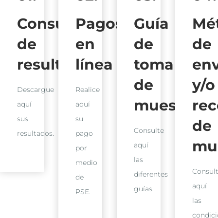
Consulta
Pagos
Guía
Mé
de
en
de
de
resultados
línea
toma
env
de
y/o
Descargue
Realice
muestras
rec
aquí
aquí
sus
su
de
Consulte
resultados.
pago
mu
aquí
por
las
medio
Consul
diferentes
de
aquí
guías.
PSE.
las
condic