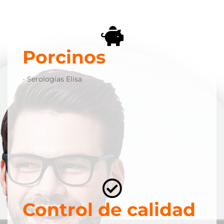
Porcinos
Porcinos
- Serologías Elisa
- Serologías Elisa
Control de calidad
Control de calidad
-Materias primas